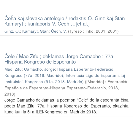
Ĉeĥa kaj slovaka antologio / redaktis O. Ginz kaj Stan
Kamaryt ; kunlaboris V. Čech …[et al.]
Ginz, O.
;
Kamaryt, Stan
;
Čech, V.
(
Tyresö : Inko, 2001
,
2001
)
Ĉele / Mao Zifu ; deklamas Jorge Camacho ; 77a
Hispana Kongreso de Esperanto
Mao, Zifu
;
Camacho, Jorge
;
Hispana Esperanto-Federacio.
Kongreso (77a. 2018. Madrido)
;
Internacia Ligo de Esperantistaj
Instruistoj. Kongreso (51a. 2018. Madrido)
(
[Madrido] : Federación
Española de Esperanto-Hispana Esperanto-Federacio, 2018
,
2018
)
Jorge Camacho deklamas la poemon "Ĉele" de la esperanta ĉina
poeto Mao Zifu. 77a Hispana Kongreso de Esperanto, okazinta
kune kun la 51a ILEI-Kongreso en Madrido 2018.