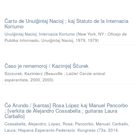
Ĉarto de Unuiĝintaj Nacioj ; kaj Statuto de la Internacia
Kortumo
Unuiĝintaj Nacioj
;
Internacia Kortumo
(
New York, NY : Oficejo de
Publika Informado, Unuiĝintaj Nacioj, 1979
,
1979
)
Ĉaso je rememoroj / Kazimjeĵ Ŝĉurek
Szczurek, Kazimierz
(
Beauville : Laŭte! Cercle amical
espérantiste, 2000
,
2000
)
Ĉe Arundo / [kantas] Rosa López kaj Manuel Pancorbo
; [verkita de Alejandro Cossabella ; guitaras Laura
Carballo]
Cossabella, Alejandro
;
López, Rosa
;
Pancorbo, Manuel
;
Carballo,
Laura
;
Hispana Esperanto-Federacio. Kongreso (73a. 2014.