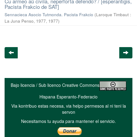
Ĉu armeo aŭ civila, neperforta defendo? / [esperantigis,
Pacista Frakcio de SAT]
Sennacieca Asocio Tutmonda. Pacista Frakcio
(
Laroque Timbaut :
La Juna Penso, 1977
,
1977
)
Bajo licencia / Sub licenco Creative Commons
Hispana Esperanto-Federacio
Via kontribuo estas necesa, via helpo permesos al ni teni la
servon
Necesitamos tu ayuda para mantener el servicio.