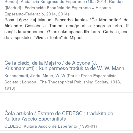
Ronda)
;
Andaluzia Kongreso de Esperanto (18a. 2014. Ronda)
(
[Madrid] : Federación Española de Esperanto = Hispana
Esperanto-Federacio, 2014
,
2014
)
Rosa López kaj Manuel Pancorbo kantas "Ĉe Montpellier" de
Alejandro Cossabella. Tamen, omaĝe al la kongresa urbo, ili
ŝanĝis la urbonomon. Gitare akompanas ilin Laura Carballo, ene
de la spektaklo "Vivu la Teatro" de Miguel ...
Ĉe la piedoj de la Majstro / de Alcyone (J.
Krishnamurti) ; kun permeso tradukita de W. W. Mann
Krishnamurti, Jiddu
;
Mann, W. W
(
Paris : Presa Esperantista
Societo ; London : The Theosophical Publishing Society, 1913
,
1913
)
Ĉefa artikolo / Estraro de CEDESC ; tradukita de
Kultura Asocio Esperantista
CEDESC
;
Kultura Asocio de Esperanto
(
1999-01
)