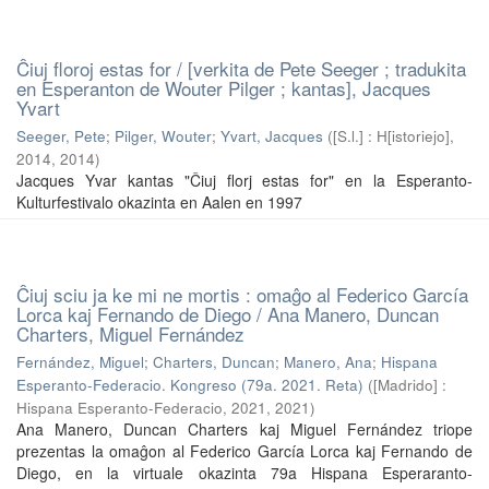
Ĉiuj floroj estas for / [verkita de Pete Seeger ; tradukita
en Esperanton de Wouter Pilger ; kantas], Jacques
Yvart
Seeger, Pete
;
Pilger, Wouter
;
Yvart, Jacques
(
[S.l.] : H[istoriejo],
2014
,
2014
)
Jacques Yvar kantas "Ĉiuj florj estas for" en la Esperanto-
Kulturfestivalo okazinta en Aalen en 1997
Ĉiuj sciu ja ke mi ne mortis : omaĝo al Federico García
Lorca kaj Fernando de Diego / Ana Manero, Duncan
Charters, Miguel Fernández
Fernández, Miguel
;
Charters, Duncan
;
Manero, Ana
;
Hispana
Esperanto-Federacio. Kongreso (79a. 2021. Reta)
(
[Madrido] :
Hispana Esperanto-Federacio, 2021
,
2021
)
Ana Manero, Duncan Charters kaj Miguel Fernández triope
prezentas la omaĝon al Federico García Lorca kaj Fernando de
Diego, en la virtuale okazinta 79a Hispana Esperaranto-