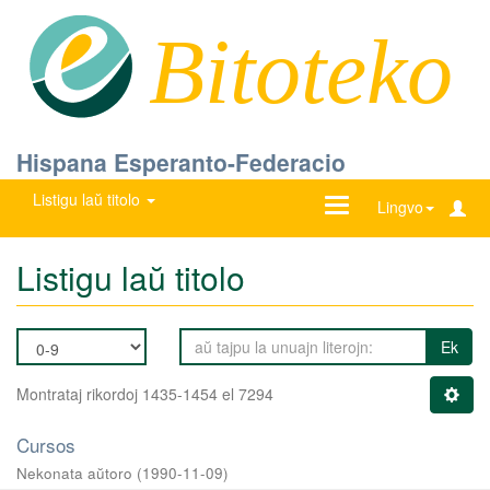
Bitoteko
Hispana Esperanto-Federacio
Listigu laŭ titolo
Ŝanĝu
Lingvo
navigadon
Listigu laŭ titolo
Ek
Montrataj rikordoj 1435-1454 el 7294
Cursos
Nekonata aŭtoro
(
1990-11-09
)