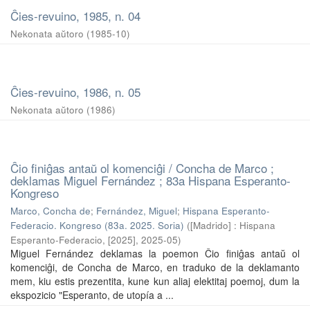
Ĉies-revuino, 1985, n. 04
Nekonata aŭtoro
(
1985-10
)
Ĉies-revuino, 1986, n. 05
Nekonata aŭtoro
(
1986
)
Ĉio finiĝas antaŭ ol komenciĝi / Concha de Marco ;
deklamas Miguel Fernández ; 83a Hispana Esperanto-
Kongreso
Marco, Concha de
;
Fernández, Miguel
;
Hispana Esperanto-
Federacio. Kongreso (83a. 2025. Soria)
(
[Madrido] : Hispana
Esperanto-Federacio, [2025]
,
2025-05
)
Miguel Fernández deklamas la poemon Ĉio finiĝas antaŭ ol
komenciĝi, de Concha de Marco, en traduko de la deklamanto
mem, kiu estis prezentita, kune kun aliaj elektitaj poemoj, dum la
ekspozicio "Esperanto, de utopía a ...