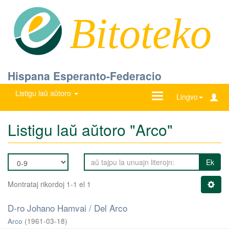
Bitoteko
Hispana Esperanto-Federacio
Listigu laŭ aŭtoro
Ŝanĝu
Lingvo
navigadon
Listigu laŭ aŭtoro "Arco"
Ek
Montrataj rikordoj 1-1 el 1
D-ro Johano Hamvai / Del Arco
Arco
(
1961-03-18
)