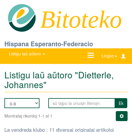
Bitoteko
Hispana Esperanto-Federacio
Listigu laŭ aŭtoro
Ŝanĝu
Lingvo
navigadon
Listigu laŭ aŭtoro "Dietterle,
Johannes"
Ek
Montrataj rikordoj 1-1 el 1
La vendreda klubo : 11 diversaj originalaj artikoloj