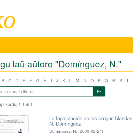
ko
tigu laŭ aŭtoro "Domínguez, N."
B
C
D
E
F
G
H
I
J
K
L
M
N
O
P
Q
R
S
T
Ek
j rikordoj 1-1 el 1
La legalización de las drogas blanda
N. Domínguez
Domínguez, N.
(
2009-02-24
)