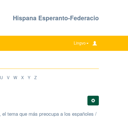
Hispana Esperanto-Federacio
Lingvo
U
V
W
X
Y
Z
s, el tema que más preocupa a los españoles /