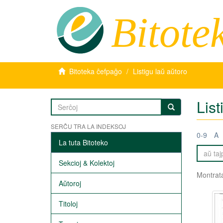
Bitote
Bitoteka ĉefpaĝo
Listigu laŭ aŭtoro
Lis
SERĈU TRA LA INDEKSOJ
0-9
A
La tuta Bitoteko
Sekcioj & Kolektoj
Montrata
Aŭtoroj
Titoloj