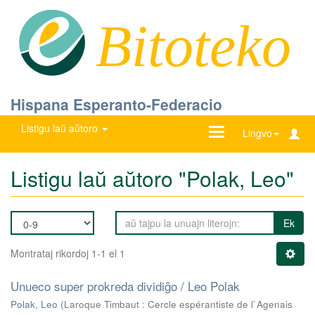
Bitoteko
Hispana Esperanto-Federacio
Listigu laŭ aŭtoro
Ŝanĝu
Lingvo
navigadon
Listigu laŭ aŭtoro "Polak, Leo"
Ek
Montrataj rikordoj 1-1 el 1
Unueco super prokreda dividiĝo / Leo Polak
Polak, Leo
(
Laroque Timbaut : Cercle espérantiste de l`Agenais