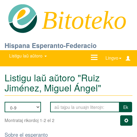
Bitoteko
Hispana Esperanto-Federacio
Listigu laŭ aŭtoro
Ŝanĝu
Lingvo
navigadon
Listigu laŭ aŭtoro "Ruiz
Jiménez, Miguel Ángel"
Ek
Montrataj rikordoj 1-2 el 2
Sobre el esperanto