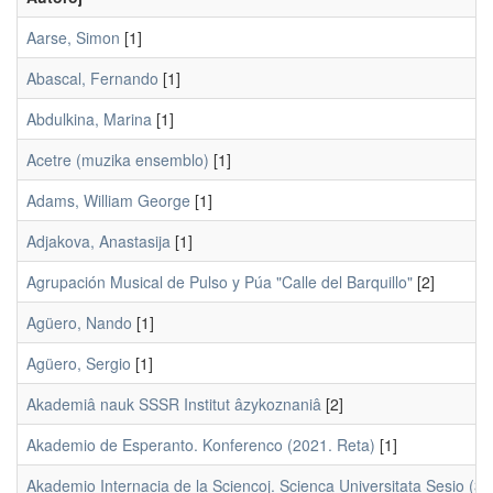
Aarse, Simon
[1]
Abascal, Fernando
[1]
Abdulkina, Marina
[1]
Acetre (muzika ensemblo)
[1]
Adams, William George
[1]
Adjakova, Anastasija
[1]
Agrupación Musical de Pulso y Púa "Calle del Barquillo"
[2]
Agüero, Nando
[1]
Agüero, Sergio
[1]
Akademiâ nauk SSSR Institut âzykoznaniâ
[2]
Akademio de Esperanto. Konferenco (2021. Reta)
[1]
Akademio Internacia de la Sciencoj. Scienca Universitata Sesio (3