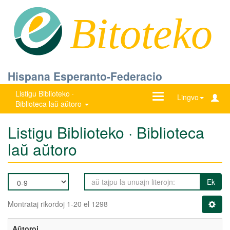
Bitoteko
Hispana Esperanto-Federacio
Listigu Biblioteko ·
Ŝanĝu
Lingvo
Biblioteca laŭ aŭtoro
navigadon
Listigu Biblioteko · Biblioteca
laŭ aŭtoro
Ek
Montrataj rikordoj 1-20 el 1298
Aŭtoroj