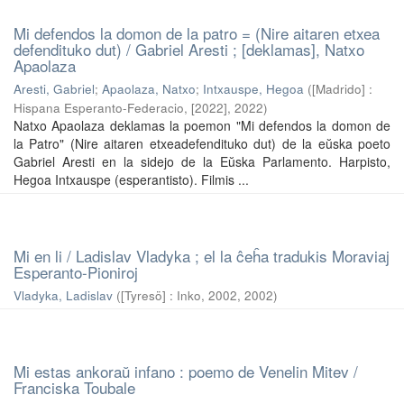
Mi defendos la domon de la patro = (Nire aitaren etxea
defendituko dut) / Gabriel Aresti ; [deklamas], Natxo
Apaolaza
Aresti, Gabriel
;
Apaolaza, Natxo
;
Intxauspe, Hegoa
(
[Madrido] :
Hispana Esperanto-Federacio, [2022]
,
2022
)
Natxo Apaolaza deklamas la poemon "Mi defendos la domon de
la Patro" (Nire aitaren etxeadefendituko dut) de la eŭska poeto
Gabriel Aresti en la sidejo de la Eŭska Parlamento. Harpisto,
Hegoa Intxauspe (esperantisto). Filmis ...
Mi en li / Ladislav Vladyka ; el la ĉeĥa tradukis Moraviaj
Esperanto-Pioniroj
Vladyka, Ladislav
(
[Tyresö] : Inko, 2002
,
2002
)
Mi estas ankoraŭ infano : poemo de Venelin Mitev /
Franciska Toubale