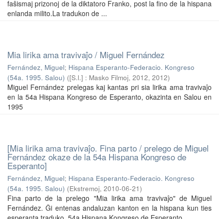
faŝismaj prizonoj de la diktatoro Franko, post la fino de la hispana
enlanda milito.La tradukon de ...
Mia lirika ama travivaĵo / Miguel Fernández
Fernández, Miguel
;
Hispana Esperanto-Federacio. Kongreso
(54a. 1995. Salou)
(
[S.l.] : Masko Filmoj, 2012
,
2012
)
Miguel Fernández prelegas kaj kantas pri sia lirika ama travivaĵo
en la 54a Hispana Kongreso de Esperanto, okazinta en Salou en
1995
[Mia lirika ama travivaĵo. Fina parto / prelego de Miguel
Fernández okaze de la 54a Hispana Kongreso de
Esperanto]
Fernández, Miguel
;
Hispana Esperanto-Federacio. Kongreso
(54a. 1995. Salou)
(
Ekstremoj
,
2010-06-21
)
Fina parto de la prelego "Mia lirika ama travivaĵo" de Miguel
Fernández. Ĝi entenas andaluzan kanton en la hispana kun ties
esperanta traduko. 54a Hispana Kongreso de Esperanto