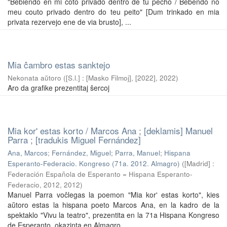
"Bebiendo en mi coto privado dentro de tu pecho / Bebendo no
meu couto privado dentro do teu peito" [Dum trinkado en mia
privata rezervejo ene de via brusto], ...
Mia ĉambro estas sanktejo
Nekonata aŭtoro
(
[S.l.] : [Masko Filmoj], [2022]
,
2022
)
Aro da grafike prezentitaj ŝercoj
Mia kor' estas korto / Marcos Ana ; [deklamis] Manuel
Parra ; [tradukis Miguel Fernández]
Ana, Marcos
;
Fernández, Miguel
;
Parra, Manuel
;
Hispana
Esperanto-Federacio. Kongreso (71a. 2012. Almagro)
(
[Madrid] :
Federación Española de Esperanto = Hispana Esperanto-
Federacio, 2012
,
2012
)
Manuel Parra voĉlegas la poemon "Mia kor' estas korto", kies
aŭtoro estas la hispana poeto Marcos Ana, en la kadro de la
spektaklo "Vivu la teatro", prezentita en la 71a Hispana Kongreso
de Esperanto, okazinta en Almagro. ...