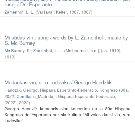
rusoj / Drʺ Èsperanto
Zamenhof, L. L.
(
Varŝava : Kelter, 1887
,
1887
)
Mi aŭdas vin : song / words by L. Zamenhof ; music by
S. Mc Burney
Mc Burney, S.
;
Zamenhof, L. L.
(
Melbourne : [s.n.], [ca. 1910]
,
1910
)
Mi dankas vin, s-ro Ludoviko / Georgo Handzlik
Handzlik, Georgo
;
Hispana Esperanto-Federacio. Kongreso (80a.
2022. Comillas)
(
[Madrido] : Hispana Esperanto-Federacio,
[2022]
,
2022
)
Georgo Handzlik komencis sian koncerton en la 80a Hispana
Kongreso de Esperanto per sia kutima "Mi volas danki vin, s-ro
Ludoviko".