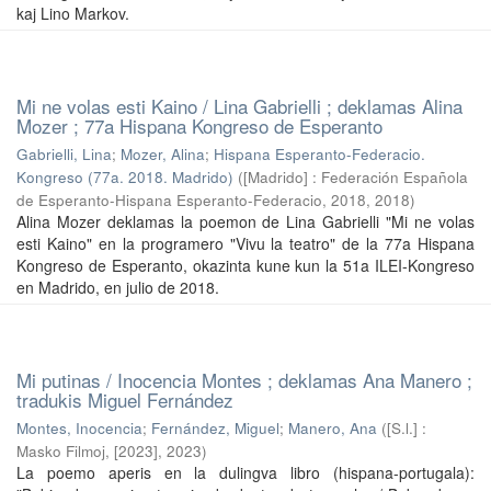
kaj Lino Markov.
Mi ne volas esti Kaino / Lina Gabrielli ; deklamas Alina
Mozer ; 77a Hispana Kongreso de Esperanto
Gabrielli, Lina
;
Mozer, Alina
;
Hispana Esperanto-Federacio.
Kongreso (77a. 2018. Madrido)
(
[Madrido] : Federación Española
de Esperanto-Hispana Esperanto-Federacio, 2018
,
2018
)
Alina Mozer deklamas la poemon de Lina Gabrielli "Mi ne volas
esti Kaino" en la programero "Vivu la teatro" de la 77a Hispana
Kongreso de Esperanto, okazinta kune kun la 51a ILEI-Kongreso
en Madrido, en julio de 2018.
Mi putinas / Inocencia Montes ; deklamas Ana Manero ;
tradukis Miguel Fernández
Montes, Inocencia
;
Fernández, Miguel
;
Manero, Ana
(
[S.l.] :
Masko Filmoj, [2023]
,
2023
)
La poemo aperis en la dulingva libro (hispana-portugala):