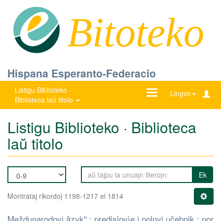
Bitoteko
Hispana Esperanto-Federacio
Listigu Biblioteko ·
Ŝanĝu
Lingvo
Biblioteca laŭ titolo
navigadon
Listigu Biblioteko · Biblioteca
laŭ titolo
Ek
Montrataj rikordoj 1198-1217 el 1814
Meždunarodnyj âzykʺ : predislovìe i polnyj učebnik : por