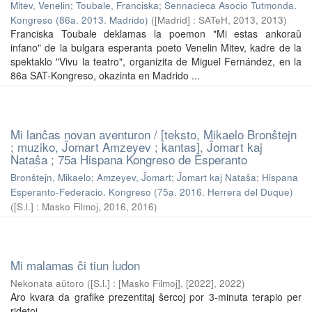
Mitev, Venelin
;
Toubale, Franciska
;
Sennacieca Asocio Tutmonda.
Kongreso (86a. 2013. Madrido)
(
[Madrid] : SATeH, 2013
,
2013
)
Franciska Toubale deklamas la poemon "Mi estas ankoraŭ
infano" de la bulgara esperanta poeto Venelin Mitev, kadre de la
spektaklo "Vivu la teatro", organizita de Miguel Fernández, en la
86a SAT-Kongreso, okazinta en Madrido ...
Mi lanĉas novan aventuron / [teksto, Mikaelo Bronŝtejn
; muziko, Ĵomart Amzeyev ; kantas], Ĵomart kaj
Nataŝa ; 75a Hispana Kongreso de Esperanto
Bronŝtejn, Mikaelo
;
Amzeyev, Ĵomart
;
Ĵomart kaj Nataŝa
;
Hispana
Esperanto-Federacio. Kongreso (75a. 2016. Herrera del Duque)
(
[S.l.] : Masko Filmoj, 2016
,
2016
)
Mi malamas ĉi tiun ludon
Nekonata aŭtoro
(
[S.l.] : [Masko Filmoj], [2022]
,
2022
)
Aro kvara da grafike prezentitaj ŝercoj por 3-minuta terapio per
ridetoj.