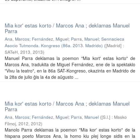
Mia kor' estas korto / Marcos Ana ; deklamas Manuel
Parra
Ana, Marcos
;
Fernández, Miguel
;
Parra, Manuel
;
Sennacieca
Asocio Tutmonda. Kongreso (86a. 2013. Madrido)
(
[Madrid] :
SATeH, 2013
,
2013
)
Manuel Parra deklamas la poemon "Mia kort' estas korto" de
Marcos Ana, tradukita de Miguel Fernández, ene de la spektaklo
"Vivu la teatro", en la 86a SAT-Kongreso, okazinta en Madrido de
la 28a de julio ĝis la 4a de aŭgusto ...
Mia kor' estas korto / Marcos Ana ; deklamas Manuel
Parra
Ana, Marcos
;
Fernández, Miguel
;
Parra, Manuel
(
[S.l.] : Masko
Filmoj, 2012
,
2012
)
Manolo Parra deklamas la poemon "Mia kor' estas korto" de la
hispana poeto Marcos Ana, la homo kiu plej longe sidis en la