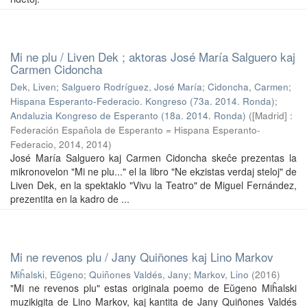
Mi ne plu / Liven Dek ; aktoras José María Salguero kaj
Carmen Cidoncha
Dek, Liven
;
Salguero Rodríguez, José María
;
Cidoncha, Carmen
;
Hispana Esperanto-Federacio. Kongreso (73a. 2014. Ronda)
;
Andaluzia Kongreso de Esperanto (18a. 2014. Ronda)
(
[Madrid] :
Federación Española de Esperanto = Hispana Esperanto-
Federacio, 2014
,
2014
)
José María Salguero kaj Carmen Cidoncha skeĉe prezentas la
mikronovelon "Mi ne plu..." el la libro "Ne ekzistas verdaj steloj" de
Liven Dek, en la spektaklo "Vivu la Teatro" de Miguel Fernández,
prezentita en la kadro de ...
Mi ne revenos plu / Jany Quiñones kaj Lino Markov
Miĥalski, Eŭgeno
;
Quiñones Valdés, Jany
;
Markov, Lino
(
2016
)
"Mi ne revenos plu" estas originala poemo de Eŭgeno Miĥalski
muzikigita de Lino Markov, kaj kantita de Jany Quiñones Valdés