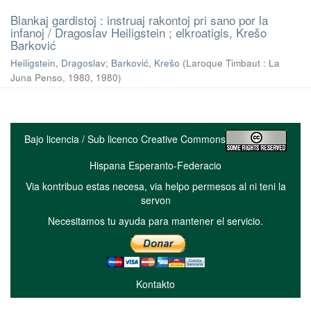
Blankaj gardistoj : instruaj rakontoj pri sano por la
infanoj / Dragoslav Heiligstein ; elkroatigis, Krešo
Barković
Heiligstein, Dragoslav
;
Barković, Krešo
(
Laroque Timbaut : La
Juna Penso, 1980
,
1980
)
Bajo licencia / Sub licenco Creative Commons
Hispana Esperanto-Federacio
Via kontribuo estas necesa, via helpo permesos al ni teni la
servon
Necesitamos tu ayuda para mantener el servicio.
Kontakto