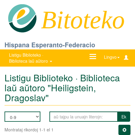
Bitoteko
Hispana Esperanto-Federacio
Listigu Biblioteko ·
Ŝanĝu
Lingvo
Biblioteca laŭ aŭtoro
navigadon
Listigu Biblioteko · Biblioteca
laŭ aŭtoro "Heiligstein,
Dragoslav"
Ek
Montrataj rikordoj 1-1 el 1