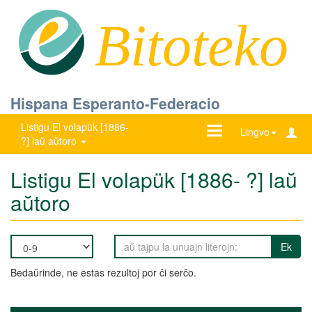
Bitoteko
Hispana Esperanto-Federacio
Listigu El volapük [1886-
Ŝanĝu
Lingvo
?] laŭ aŭtoro
navigadon
Listigu El volapük [1886- ?] laŭ
aŭtoro
Ek
Bedaŭrinde, ne estas rezultoj por ĉi serĉo.