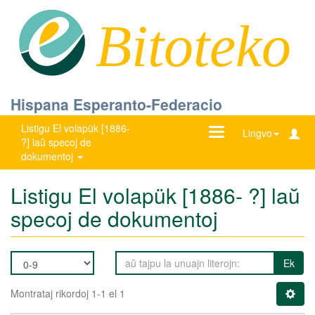
Bitoteko
Hispana Esperanto-Federacio
Listigu El volapük [1886-
Ŝanĝu
Lingvo
?] laŭ specoj de
navigadon
dokumentoj
Listigu El volapük [1886- ?] laŭ
specoj de dokumentoj
Ek
Montrataj rikordoj 1-1 el 1