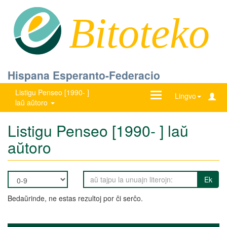
Bitoteko
Hispana Esperanto-Federacio
Listigu Penseo [1990- ]
Ŝanĝu
Lingvo
laŭ aŭtoro
navigadon
Listigu Penseo [1990- ] laŭ
aŭtoro
Ek
Bedaŭrinde, ne estas rezultoj por ĉi serĉo.