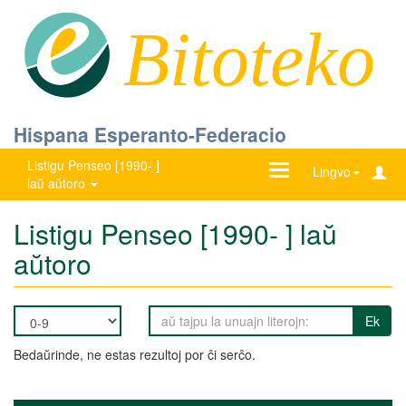
Bitoteko
Hispana Esperanto-Federacio
Listigu Penseo [1990- ]
Ŝanĝu
Lingvo
laŭ aŭtoro
navigadon
Listigu Penseo [1990- ] laŭ
aŭtoro
Ek
Bedaŭrinde, ne estas rezultoj por ĉi serĉo.