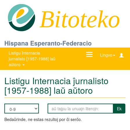
Bitoteko
Hispana Esperanto-Federacio
Listigu Internacia
Ŝanĝu
Lingvo
ĵurnalisto [1957-1988] laŭ
navigadon
aŭtoro
Listigu Internacia ĵurnalisto
[1957-1988] laŭ aŭtoro
Ek
Bedaŭrinde, ne estas rezultoj por ĉi serĉo.