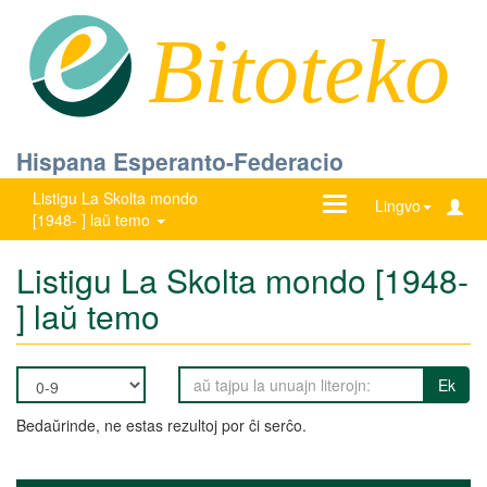
Bitoteko
Hispana Esperanto-Federacio
Listigu La Skolta mondo
Ŝanĝu
Lingvo
[1948- ] laŭ temo
navigadon
Listigu La Skolta mondo [1948-
] laŭ temo
Ek
Bedaŭrinde, ne estas rezultoj por ĉi serĉo.