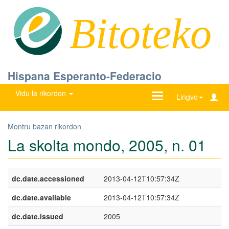
Bitoteko
Hispana Esperanto-Federacio
Vidu la rikordon
Ŝanĝu
Lingvo
navigadon
Montru bazan rikordon
La skolta mondo, 2005, n. 01
dc.date.accessioned
2013-04-12T10:57:34Z
dc.date.available
2013-04-12T10:57:34Z
dc.date.issued
2005