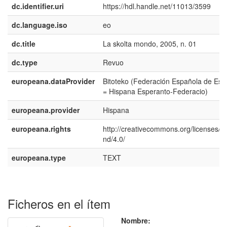
dc.identifier.uri
https://hdl.handle.net/11013/3599
dc.language.iso
eo
dc.title
La skolta mondo, 2005, n. 01
dc.type
Revuo
europeana.dataProvider
Bitoteko (Federación Española de Esp
= Hispana Esperanto-Federacio)
europeana.provider
Hispana
europeana.rights
http://creativecommons.org/licenses/b
nd/4.0/
europeana.type
TEXT
Ficheros en el ítem
Nombre: