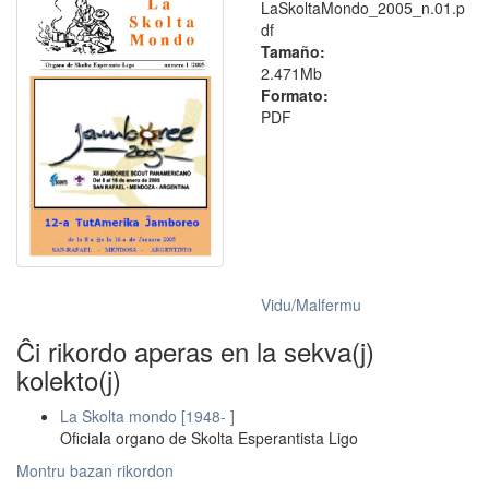
LaSkoltaMondo_2005_n.01.p
df
Tamaño:
2.471Mb
Formato:
PDF
Vidu/Malfermu
Ĉi rikordo aperas en la sekva(j)
kolekto(j)
La Skolta mondo [1948- ]
Oficiala organo de Skolta Esperantista Ligo
Montru bazan rikordon