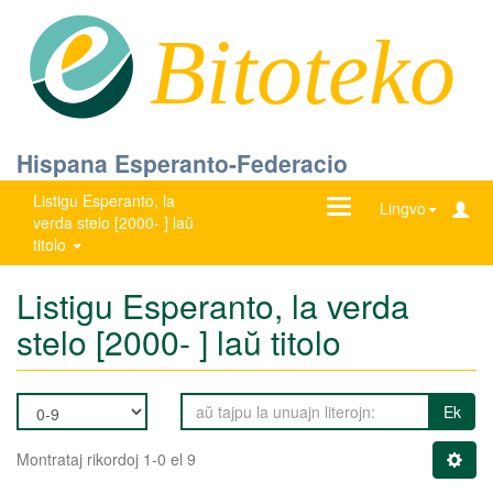
Bitoteko
Hispana Esperanto-Federacio
Listigu Esperanto, la
Ŝanĝu
Lingvo
verda stelo [2000- ] laŭ
navigadon
titolo
Listigu Esperanto, la verda
stelo [2000- ] laŭ titolo
Ek
Montrataj rikordoj 1-0 el 9