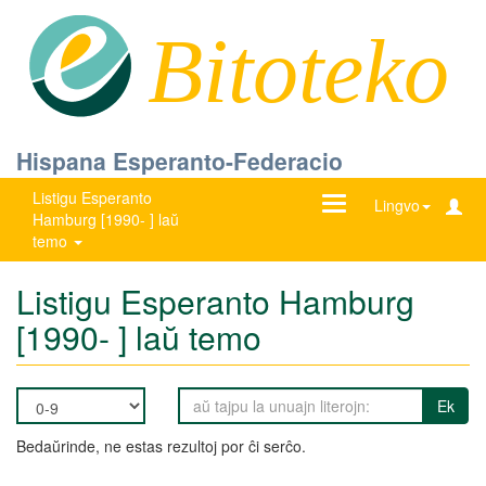
Bitoteko
Hispana Esperanto-Federacio
Listigu Esperanto
Ŝanĝu
Lingvo
Hamburg [1990- ] laŭ
navigadon
temo
Listigu Esperanto Hamburg
[1990- ] laŭ temo
Ek
Bedaŭrinde, ne estas rezultoj por ĉi serĉo.