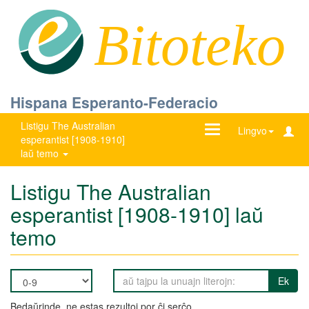
Bitoteko
Hispana Esperanto-Federacio
Listigu The Australian
Ŝanĝu
Lingvo
esperantist [1908-1910]
navigadon
laŭ temo
Listigu The Australian
esperantist [1908-1910] laŭ
temo
Ek
Bedaŭrinde, ne estas rezultoj por ĉi serĉo.