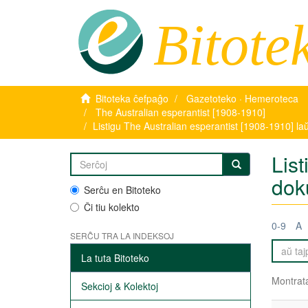
Bitote
Bitoteka ĉefpaĝo
Gazetoteko · Hemeroteca
The Australian esperantist [1908-1910]
Listigu The Australian esperantist [1908-1910] l
Lis
dok
Serĉu en Bitoteko
Ĉi tiu kolekto
0-9
A
SERĈU TRA LA INDEKSOJ
La tuta Bitoteko
Montrata
Sekcioj & Kolektoj