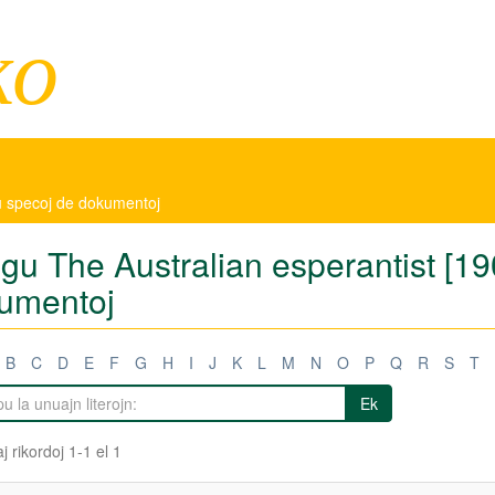
ko
aŭ specoj de dokumentoj
tigu The Australian esperantist [1
umentoj
B
C
D
E
F
G
H
I
J
K
L
M
N
O
P
Q
R
S
T
Ek
j rikordoj 1-1 el 1