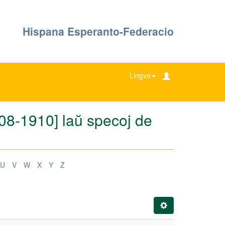
Hispana Esperanto-Federacio
Lingvo
908-1910] laŭ specoj de
U
V
W
X
Y
Z