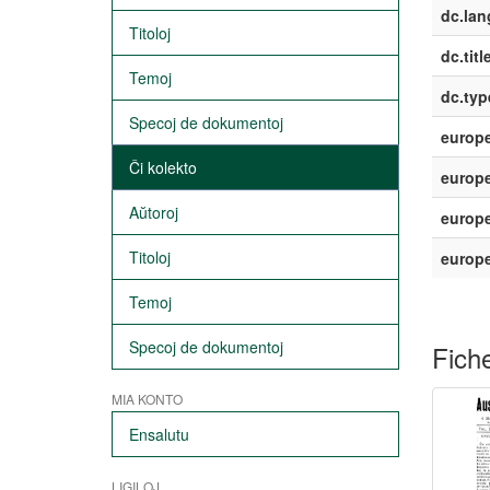
dc.lan
Titoloj
dc.titl
Temoj
dc.typ
Specoj de dokumentoj
europe
Ĉi kolekto
europe
Aŭtoroj
europe
Titoloj
europ
Temoj
Specoj de dokumentoj
Fiche
MIA KONTO
Ensalutu
LIGILOJ