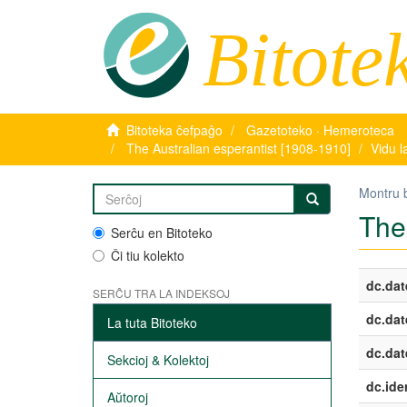
Bitote
Bitoteka ĉefpaĝo
Gazetoteko · Hemeroteca
The Australian esperantist [1908-1910]
Vidu l
Montru 
The
Serĉu en Bitoteko
Ĉi tiu kolekto
dc.dat
SERĈU TRA LA INDEKSOJ
dc.dat
La tuta Bitoteko
dc.dat
Sekcioj & Kolektoj
dc.iden
Aŭtoroj