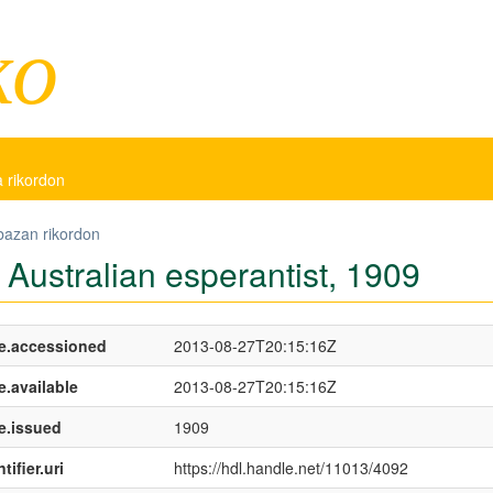
ko
a rikordon
bazan rikordon
 Australian esperantist, 1909
e.accessioned
2013-08-27T20:15:16Z
e.available
2013-08-27T20:15:16Z
e.issued
1909
tifier.uri
https://hdl.handle.net/11013/4092