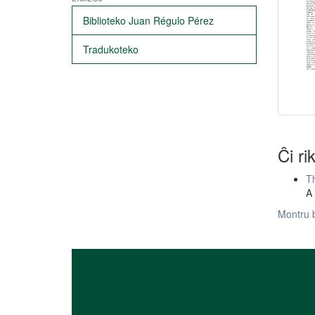
Biblioteko Juan Régulo Pérez
Tradukoteko
Ĉi ri
Th
A 
Montru 