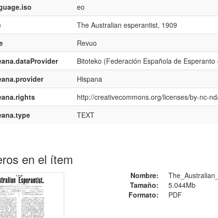
guage.iso
eo
e
The Australian esperantist, 1909
e
Revuo
ana.dataProvider
Bitoteko (Federación Española de Esperanto
ana.provider
Hispana
ana.rights
http://creativecommons.org/licenses/by-nc-nd/
eana.type
TEXT
ros en el ítem
Nombre:
The_Australian
Tamaño:
5.044Mb
Formato:
PDF