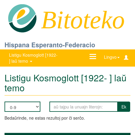
Bitoteko
Hispana Esperanto-Federacio
Listigu Kosmoglott [1922-
Ŝanĝu
Lingvo
] laŭ temo
navigadon
Listigu Kosmoglott [1922- ] laŭ
temo
Ek
Bedaŭrinde, ne estas rezultoj por ĉi serĉo.