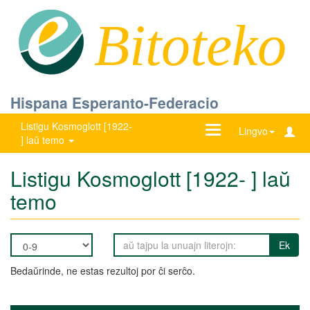
Bitoteko
Hispana Esperanto-Federacio
Listigu Kosmoglott [1922-
Ŝanĝu
Lingvo
] laŭ temo
navigadon
Listigu Kosmoglott [1922- ] laŭ
temo
Ek
Bedaŭrinde, ne estas rezultoj por ĉi serĉo.