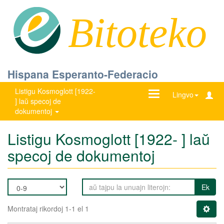
Bitoteko
Hispana Esperanto-Federacio
Listigu Kosmoglott [1922-
Ŝanĝu
Lingvo
] laŭ specoj de
navigadon
dokumentoj
Listigu Kosmoglott [1922- ] laŭ
specoj de dokumentoj
Ek
Montrataj rikordoj 1-1 el 1