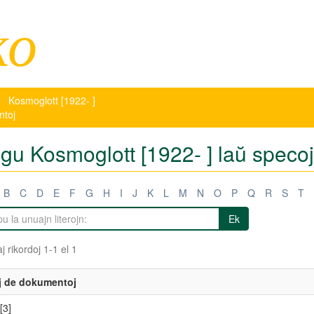
ko
Kosmoglott [1922- ]
ntoj
tigu Kosmoglott [1922- ] laŭ spec
B
C
D
E
F
G
H
I
J
K
L
M
N
O
P
Q
R
S
T
Ek
j rikordoj 1-1 el 1
j de dokumentoj
[3]