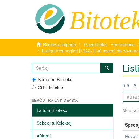
Bitote
Bitoteka ĉefpaĝo
Gazetoteko · Hemeroteca
Listigu Kosmoglott [1922- ] laŭ specoj de dokume
Lis
Serĉu en Bitoteko
0-9
A
Ĉi tiu kolekto
SERĈU TRA LA INDEKSOJ
La tuta Bitoteko
Montrata
Sekcioj & Kolektoj
Speco
Aŭtoroj
Revuo