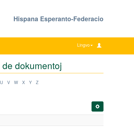
Hispana Esperanto-Federacio
Lingvo
oj de dokumentoj
U
V
W
X
Y
Z