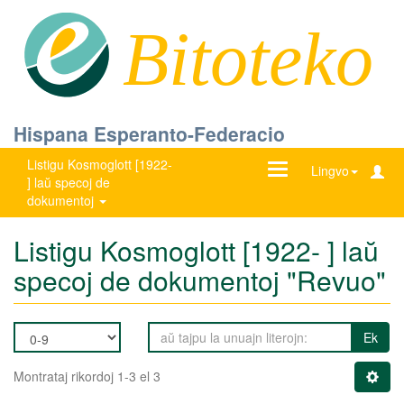
Bitoteko
Hispana Esperanto-Federacio
Listigu Kosmoglott [1922-
Ŝanĝu
Lingvo
] laŭ specoj de
navigadon
dokumentoj
Listigu Kosmoglott [1922- ] laŭ
specoj de dokumentoj "Revuo"
Ek
Montrataj rikordoj 1-3 el 3