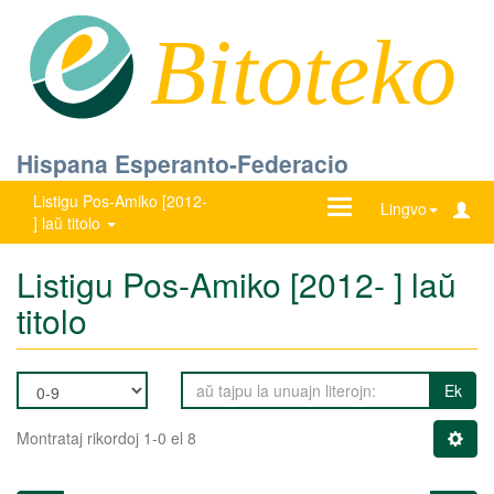
Bitoteko
Hispana Esperanto-Federacio
Listigu Pos-Amiko [2012-
Ŝanĝu
Lingvo
] laŭ titolo
navigadon
Listigu Pos-Amiko [2012- ] laŭ
titolo
Ek
Montrataj rikordoj 1-0 el 8