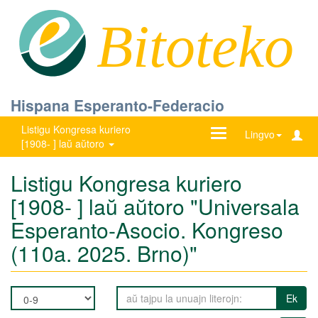
Bitoteko
Hispana Esperanto-Federacio
Listigu Kongresa kuriero
Ŝanĝu
Lingvo
[1908- ] laŭ aŭtoro
navigadon
Listigu Kongresa kuriero
[1908- ] laŭ aŭtoro "Universala
Esperanto-Asocio. Kongreso
(110a. 2025. Brno)"
Ek