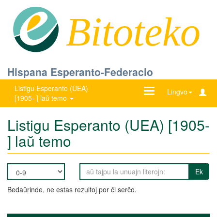
Bitoteko
Hispana Esperanto-Federacio
Listigu Esperanto (UEA)
Ŝanĝu
Lingvo
[1905- ] laŭ temo
navigadon
Listigu Esperanto (UEA) [1905-
] laŭ temo
Ek
Bedaŭrinde, ne estas rezultoj por ĉi serĉo.