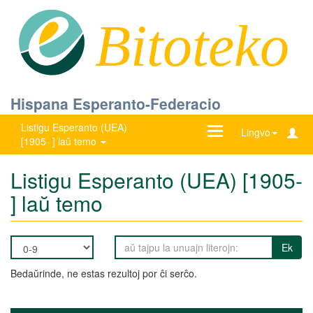
Bitoteko
Hispana Esperanto-Federacio
Listigu Esperanto (UEA)
Ŝanĝu
Lingvo
[1905- ] laŭ temo
navigadon
Listigu Esperanto (UEA) [1905-
] laŭ temo
Ek
Bedaŭrinde, ne estas rezultoj por ĉi serĉo.