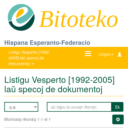
Bitoteko
Hispana Esperanto-Federacio
Listigu Vesperto [1992-
Ŝanĝu
Lingvo
2005] laŭ specoj de
navigadon
dokumentoj
Listigu Vesperto [1992-2005]
laŭ specoj de dokumentoj
Ek
Montrataj rikordoj 1-1 el 1