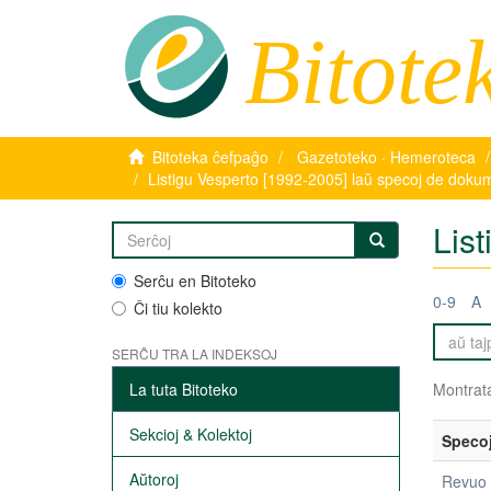
Bitote
Bitoteka ĉefpaĝo
Gazetoteko · Hemeroteca
Listigu Vesperto [1992-2005] laŭ specoj de doku
Lis
Serĉu en Bitoteko
0-9
A
Ĉi tiu kolekto
SERĈU TRA LA INDEKSOJ
La tuta Bitoteko
Montrata
Sekcioj & Kolektoj
Speco
Aŭtoroj
Revuo