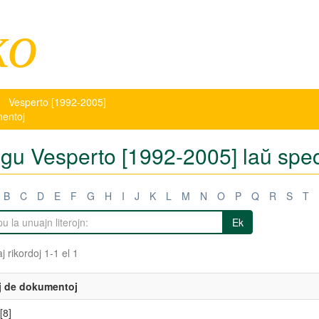
ko
Vesperto [1992-2005]
mentoj
tigu Vesperto [1992-2005] laŭ spe
B
C
D
E
F
G
H
I
J
K
L
M
N
O
P
Q
R
S
T
Ek
j rikordoj 1-1 el 1
j de dokumentoj
[8]