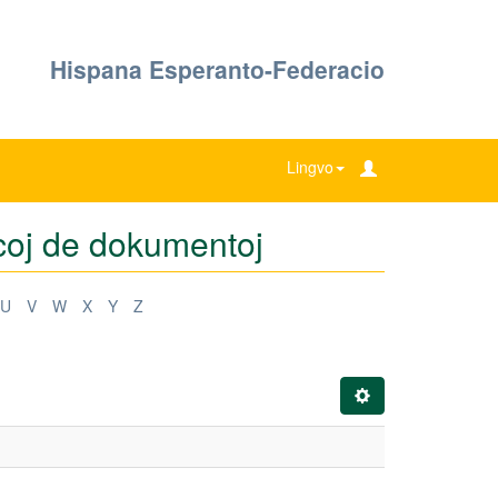
Hispana Esperanto-Federacio
Lingvo
coj de dokumentoj
U
V
W
X
Y
Z