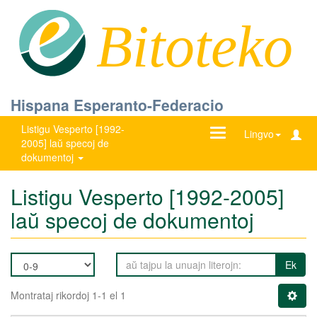
Bitoteko
Hispana Esperanto-Federacio
Listigu Vesperto [1992-
Ŝanĝu
Lingvo
2005] laŭ specoj de
navigadon
dokumentoj
Listigu Vesperto [1992-2005]
laŭ specoj de dokumentoj
Ek
Montrataj rikordoj 1-1 el 1