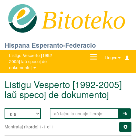
Bitoteko
Hispana Esperanto-Federacio
Listigu Vesperto [1992-
Ŝanĝu
Lingvo
2005] laŭ specoj de
navigadon
dokumentoj
Listigu Vesperto [1992-2005]
laŭ specoj de dokumentoj
Ek
Montrataj rikordoj 1-1 el 1