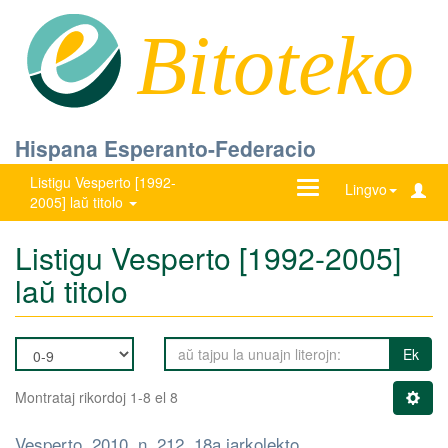
Bitoteko
Hispana Esperanto-Federacio
Listigu Vesperto [1992-
Ŝanĝu
Lingvo
2005] laŭ titolo
navigadon
Listigu Vesperto [1992-2005]
laŭ titolo
Ek
Montrataj rikordoj 1-8 el 8
Vesperto, 2010, n. 212, 18a jarkolekto