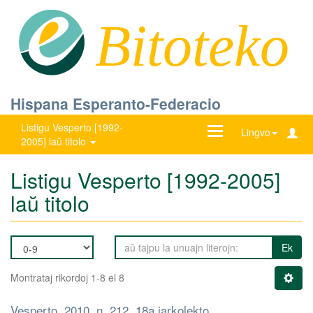
Bitoteko
Hispana Esperanto-Federacio
Listigu Vesperto [1992-
Ŝanĝu
Lingvo
2005] laŭ titolo
navigadon
Listigu Vesperto [1992-2005]
laŭ titolo
Ek
Montrataj rikordoj 1-8 el 8
Vesperto, 2010, n. 212, 18a jarkolekto