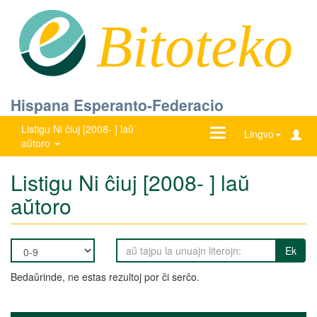
Bitoteko
Hispana Esperanto-Federacio
Listigu Ni ĉiuj [2008- ] laŭ
Ŝanĝu
Lingvo
aŭtoro
navigadon
Listigu Ni ĉiuj [2008- ] laŭ
aŭtoro
Ek
Bedaŭrinde, ne estas rezultoj por ĉi serĉo.