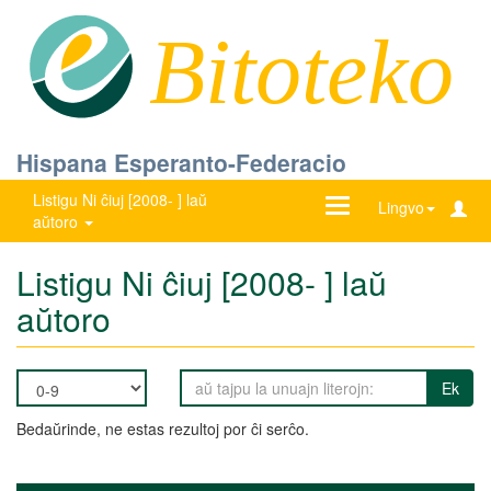
Bitoteko
Hispana Esperanto-Federacio
Listigu Ni ĉiuj [2008- ] laŭ
Ŝanĝu
Lingvo
aŭtoro
navigadon
Listigu Ni ĉiuj [2008- ] laŭ
aŭtoro
Ek
Bedaŭrinde, ne estas rezultoj por ĉi serĉo.