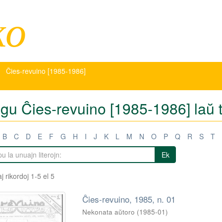
ko
Ĉies-revuino [1985-1986]
igu Ĉies-revuino [1985-1986] laŭ t
B
C
D
E
F
G
H
I
J
K
L
M
N
O
P
Q
R
S
T
Ek
j rikordoj 1-5 el 5
Ĉies-revuino, 1985, n. 01
Nekonata aŭtoro
(
1985-01
)