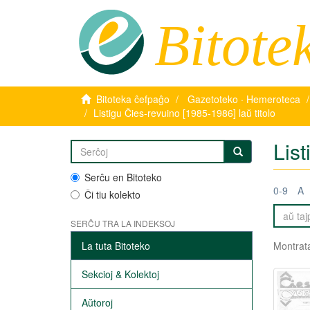
Bitote
Bitoteka ĉefpaĝo
Gazetoteko · Hemeroteca
Listigu Ĉies-revuino [1985-1986] laŭ titolo
List
Serĉu en Bitoteko
0-9
A
Ĉi tiu kolekto
SERĈU TRA LA INDEKSOJ
La tuta Bitoteko
Montrata
Sekcioj & Kolektoj
Aŭtoroj