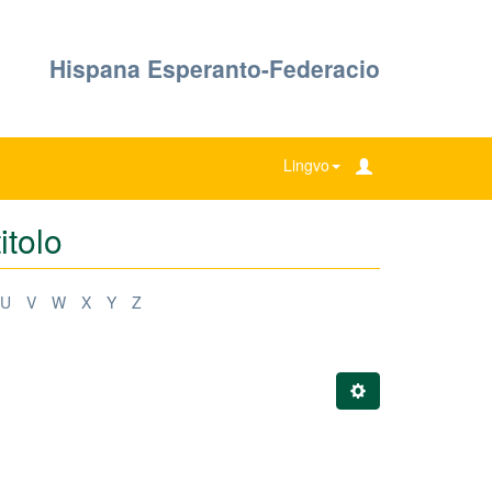
Hispana Esperanto-Federacio
Lingvo
itolo
U
V
W
X
Y
Z