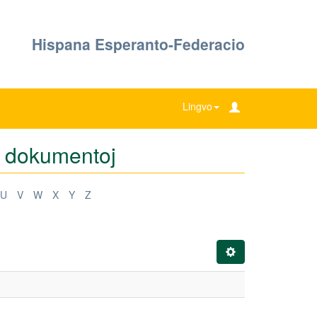
Hispana Esperanto-Federacio
Lingvo
e dokumentoj
U
V
W
X
Y
Z