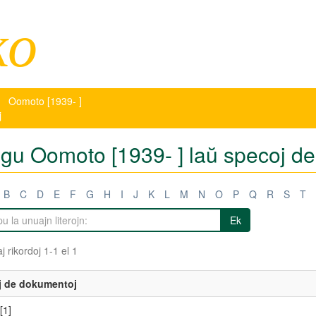
ko
Oomoto [1939- ]
j
tigu Oomoto [1939- ] laŭ specoj d
B
C
D
E
F
G
H
I
J
K
L
M
N
O
P
Q
R
S
T
Ek
j rikordoj 1-1 el 1
j de dokumentoj
[1]