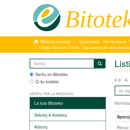
Bitote
Bitoteka ĉefpaĝo
Gazetoteko · Hemeroteca
Listigu Oomoto [1939- ] laŭ specoj de dokumento
Lis
Serĉu en Bitoteko
0-9
A
Ĉi tiu kolekto
SERĈU TRA LA INDEKSOJ
La tuta Bitoteko
Montrata
Sekcioj & Kolektoj
Speco
Aŭtoroj
Revuo