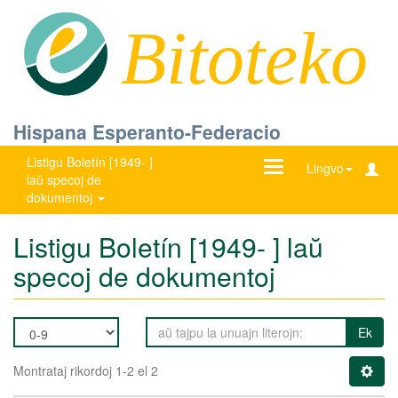
Bitoteko
Hispana Esperanto-Federacio
Listigu Boletín [1949- ]
Ŝanĝu
Lingvo
laŭ specoj de
navigadon
dokumentoj
Listigu Boletín [1949- ] laŭ
specoj de dokumentoj
Ek
Montrataj rikordoj 1-2 el 2