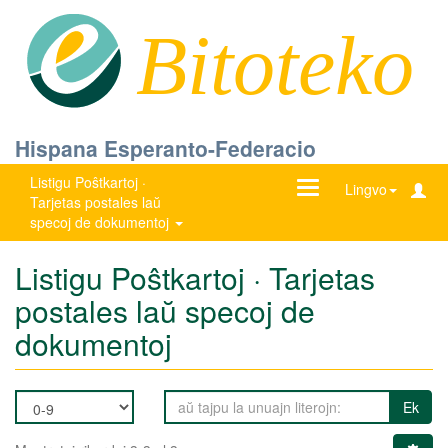
Bitoteko
Hispana Esperanto-Federacio
Listigu Poŝtkartoj ·
Ŝanĝu
Lingvo
Tarjetas postales laŭ
navigadon
specoj de dokumentoj
Listigu Poŝtkartoj · Tarjetas
postales laŭ specoj de
dokumentoj
Ek