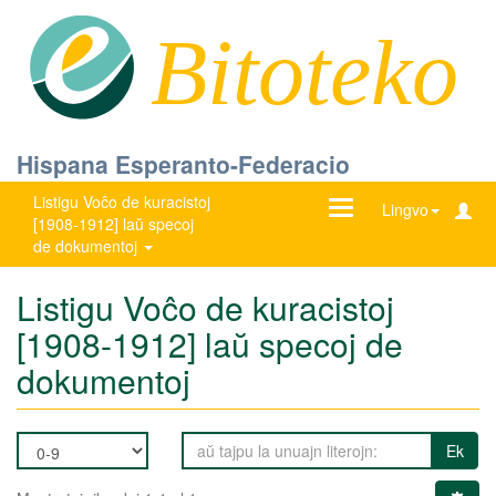
Bitoteko
Hispana Esperanto-Federacio
Listigu Voĉo de kuracistoj
Ŝanĝu
Lingvo
[1908-1912] laŭ specoj
navigadon
de dokumentoj
Listigu Voĉo de kuracistoj
[1908-1912] laŭ specoj de
dokumentoj
Ek