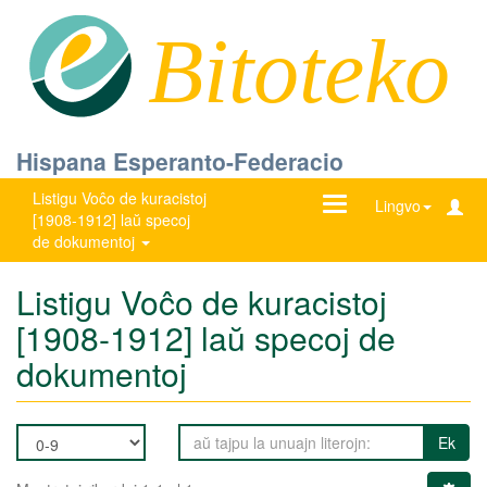
Bitoteko
Hispana Esperanto-Federacio
Listigu Voĉo de kuracistoj
Ŝanĝu
Lingvo
[1908-1912] laŭ specoj
navigadon
de dokumentoj
Listigu Voĉo de kuracistoj
[1908-1912] laŭ specoj de
dokumentoj
Ek