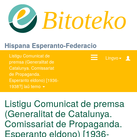
Bitoteko
Hispana Esperanto-Federacio
Listigu Comunicat de
Ŝanĝu
Lingvo
premsa (Generalitat de
navigadon
Catalunya. Comissariat
de Propaganda.
Esperanto eldono) [1936-
1938?] laŭ temo
Listigu Comunicat de premsa
(Generalitat de Catalunya.
Comissariat de Propaganda.
Esperanto eldono) [1936-