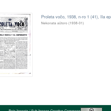
Proleta voĉo, 1938, n-ro 1 (41), IIa ep
Nekonata aŭtoro
(
1938-01
)
Bajo licencia / Sub licenco Creative Commons