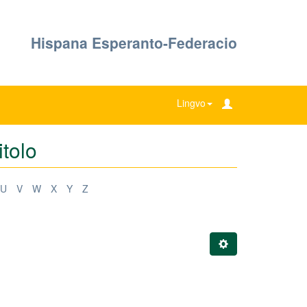
Hispana Esperanto-Federacio
Lingvo
itolo
U
V
W
X
Y
Z