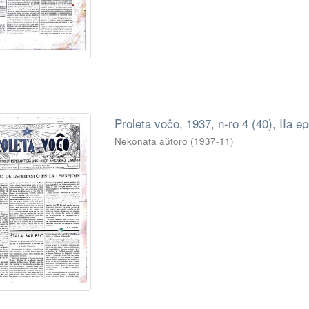
Proleta voĉo, 1937, n-ro 4 (40), IIa ep
Nekonata aŭtoro
(
1937-11
)