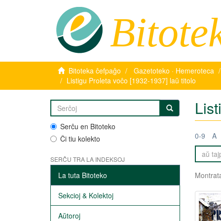
Bitote
Bitoteka ĉefpaĝo
Gazetoteko · Hemeroteca
Listigu Proleta voĉo [1932-1937] laŭ titolo
List
Serĉu en Bitoteko
0-9
A
Ĉi tiu kolekto
SERĈU TRA LA INDEKSOJ
La tuta Bitoteko
Montrata
Sekcioj & Kolektoj
Aŭtoroj