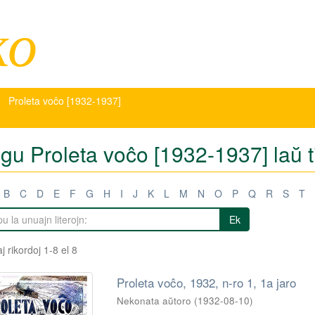
ko
Proleta voĉo [1932-1937]
igu Proleta voĉo [1932-1937] laŭ t
B
C
D
E
F
G
H
I
J
K
L
M
N
O
P
Q
R
S
T
Ek
j rikordoj 1-8 el 8
Proleta voĉo, 1932, n-ro 1, 1a jaro
Nekonata aŭtoro
(
1932-08-10
)