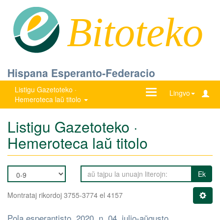
Bitoteko
Hispana Esperanto-Federacio
Listigu Gazetoteko ·
Ŝanĝu
Lingvo
Hemeroteca laŭ titolo
navigadon
Listigu Gazetoteko ·
Hemeroteca laŭ titolo
Ek
Montrataj rikordoj 3755-3774 el 4157
Pola esperantisto, 2020, n. 04, julio-aŭgusto