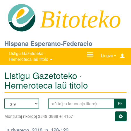
Bitoteko
Hispana Esperanto-Federacio
Listigu Gazetoteko ·
Ŝanĝu
Lingvo
Hemeroteca laŭ titolo
navigadon
Listigu Gazetoteko ·
Hemeroteca laŭ titolo
Ek
Montrataj rikordoj 3849-3868 el 4157
La riverego, 2018, n. 128-129