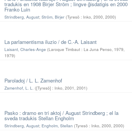
tradukis en 1908 Birjer Ström ; lingve ĝisdatigis en 2000
Franko Luin
Strindberg, August
;
Ström, Birjer
(
Tyresö : Inko, 2000
,
2000
)
La parlamentisma iluzio / de C.-A. Laisant
Laisant, Charles-Ange
(
Laroque Timbaut : La Juna Penso, 1979
,
1979
)
Paroladoj / L. L. Zamenhof
Zamenhof, L. L.
(
[Tyresö] : Inko, 2001
,
2001
)
Pasko : dramo en tri aktoj / August Strindberg ; el la
sveda tradukis Stellan Engholm
Strindberg, August
;
Engholm, Stellan
(
Tyresö : Inko, 2000
,
2000
)