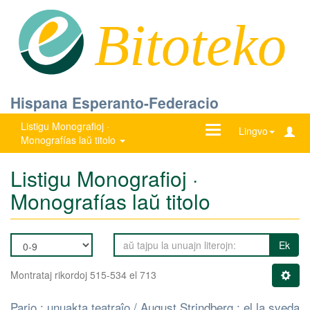
Bitoteko
Hispana Esperanto-Federacio
Listigu Monografioj ·
Ŝanĝu
Lingvo
Monografías laŭ titolo
navigadon
Listigu Monografioj ·
Monografías laŭ titolo
Ek
Montrataj rikordoj 515-534 el 713
Pario : unuakta teatraĵo / August Strindberg ; el la sveda