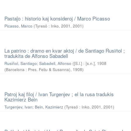
Pastaĵo : historio kaj konsideroj / Marco Picasso
Picasso, Marco
(
Tyresö : Inko, 2001
,
2001
)
La patrino : dramo en kvar aktoj / de Santiago Rusiñol ;
tradukita de Alfonso Sabadell
Rusiñol, Santiago
;
Sabadell, Alfonso
(
[S.l.] : [s.n.], 1908
(Barcelona : Pres. Feliu & Susanna)
,
1908
)
Patroj kaj filoj / Ivan Turgenjev ; el la rusa tradukis
Kazimierz Bein
Turgenjev, Ivan
;
Bein, Kazimierz
(
Tyresö : Inko, 2001
,
2001
)