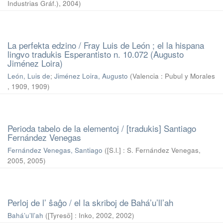
Industrias Gráf.)
,
2004
)
La perfekta edzino / Fray Luis de León ; el la hispana
lingvo tradukis Esperantisto n. 10.072 (Augusto
Jiménez Loira)
León, Luis de
;
Jiménez Loira, Augusto
(
Valencia : Pubul y Morales
, 1909
,
1909
)
Perioda tabelo de la elementoj / [tradukis] Santiago
Fernández Venegas
Fernández Venegas, Santiago
(
[S.l.] : S. Fernández Venegas,
2005
,
2005
)
Perloj de l’ ŝaĝo / el la skriboj de Bahá’u’ll’ah
Bahá’u’ll’ah
(
[Tyresö] : Inko, 2002
,
2002
)