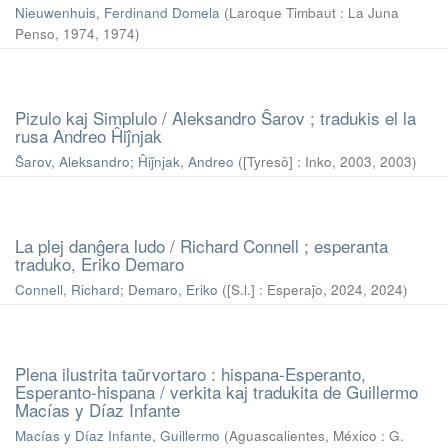
Nieuwenhuis, Ferdinand Domela
(
Laroque Timbaut : La Juna
Penso, 1974
,
1974
)
Pizulo kaj Simplulo / Aleksandro Ŝarov ; tradukis el la
rusa Andreo Ĥiĵnjak
Ŝarov, Aleksandro
;
Ĥiĵnjak, Andreo
(
[Tyresö] : Inko, 2003
,
2003
)
La plej danĝera ludo / Richard Connell ; esperanta
traduko, Eriko Demaro
Connell, Richard
;
Demaro, Eriko
(
[S.l.] : Esperaĵo, 2024
,
2024
)
Plena ilustrita taŭrvortaro : hispana-Esperanto,
Esperanto-hispana / verkita kaj tradukita de Guillermo
Macías y Díaz Infante
Macías y Díaz Infante, Guillermo
(
Aguascalientes, México : G.