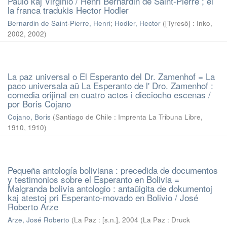
Paŭlo kaj Virginio / Henri Bernardin de Saint-Pierre ; el
la franca tradukis Hector Hodler
Bernardin de Saint-Pierre, Henri
;
Hodler, Hector
(
[Tyresö] : Inko,
2002
,
2002
)
La paz universal o El Esperanto del Dr. Zamenhof = La
paco universala aŭ La Esperanto de l' Dro. Zamenhof :
comedia orijinal en cuatro actos i dieciocho escenas /
por Boris Cojano
Cojano, Boris
(
Santiago de Chile : Imprenta La Tribuna Libre,
1910
,
1910
)
Pequeña antología boliviana : precedida de documentos
y testimonios sobre el Esperanto en Bolivia =
Malgranda bolivia antologio : antaŭigita de dokumentoj
kaj atestoj pri Esperanto-movado en Bolivio / José
Roberto Arze
Arze, José Roberto
(
La Paz : [s.n.], 2004 (La Paz : Druck