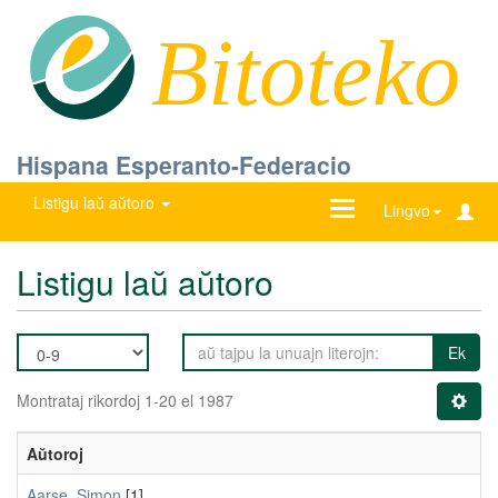
Bitoteko
Hispana Esperanto-Federacio
Listigu laŭ aŭtoro
Ŝanĝu
Lingvo
navigadon
Listigu laŭ aŭtoro
Ek
Montrataj rikordoj 1-20 el 1987
Aŭtoroj
Aarse, Simon
[1]