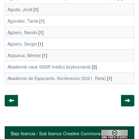
Agudo, Jordi
[1]
Agúndez, Tania
[1]
Agüero, Nando
[1]
Agüero, Sergio
[1]
Aizpurua, Mertxe
[1]
Akademiâ nauk SSSR Institut âzykoznaniâ
[2]
Akademio de Esperanto. Konferenco (2021. Reta)
[1]
Bajo licencia / Sub licenco Creative Commons